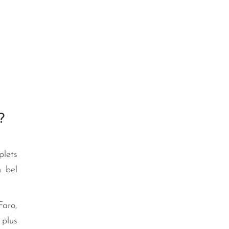
?
plets
n bel
Faro,
 plus