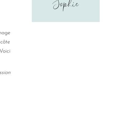
Sophie
image
 côte
Voici
ssion