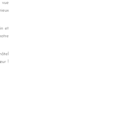
e vue
ieux
in et
notre
hôtel
œur !