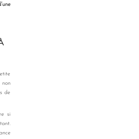
d’une
À
etite
e non
ts de
re si
tant.
iance