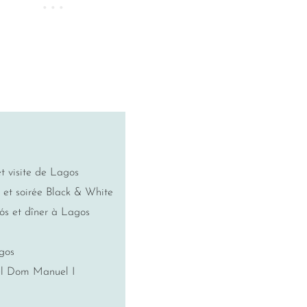
et visite de Lagos
o et soirée Black & White
Mós et dîner à Lagos
agos
tel Dom Manuel I